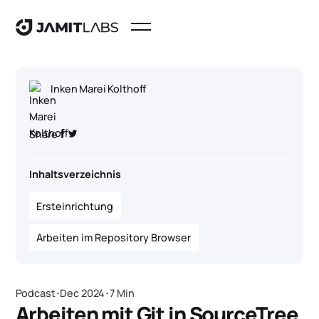
Inken Marei Kolthoff
Share
Inhaltsverzeichnis
Ersteinrichtung
Arbeiten im Repository Browser
Podcast
･
Dec 2024
･
7 Min
Arbeiten mit Git in SourceTree