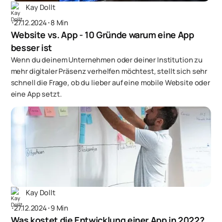
Kay Dollt
･
27.12.2024
･
8 Min
Website vs. App - 10 Gründe warum eine App
besser ist
Wenn du deinem Unternehmen oder deiner Institution zu
mehr digitaler Präsenz verhelfen möchtest, stellt sich sehr
schnell die Frage, ob du lieber auf eine mobile Website oder
eine App setzt.
Kay Dollt
･
27.12.2024
･
9 Min
Was kostet die Entwicklung einer App in 2022?