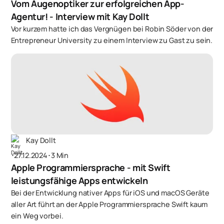
Vom Augenoptiker zur erfolgreichen App-
Agentur! - Interview mit Kay Dollt
Vor kurzem hatte ich das Vergnügen bei Robin Söder von der
Entrepreneur University zu einem Interview zu Gast zu sein.
Kay Dollt
･
27.12.2024
･
3 Min
Apple Programmier­sprache - mit Swift
leistungsfähige Apps entwickeln
Bei der Entwicklung nativer Apps für iOS und macOS Geräte
aller Art führt an der Apple Programmiersprache Swift kaum
ein Weg vorbei.