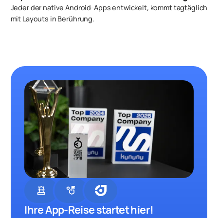
Jeder der native Android-Apps entwickelt, kommt tagtäglich
mit Layouts in Berührung.
chess
strategy
Ihre App-Reise startet hier!