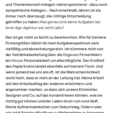
und Themenbereich klangen vielversprechend - dazu noch
sympathische Kollegen... Nach eineinhalb Jahren ist sie
immer noch überzeugt, die richtige Entscheidung
getroffen zu haben.
Was genau sind deine Aufgaben bei
einer App-Agentur wie Jamit Labs?
Das ist gar nicht so leicht zu beantworten. Wie für kleinere
Firmengrößen üblich ist mein Aufgabenspektrum sehr
vielfältig und abwechslungsreich. Ich kümmere mich von
der Getränkebestellung über die Orga von Firmenfeiern
bis hin zur Personalarbeit um alles Mögliche. Der Großteil
des Papierkrams landet ebenfalls auf meinem Tisch. Und
wenn jemand bei uns anruft, ist die Wahrscheinlichkeit
recht hoch, dass er mich an der Leitung hat. Meine Arbeit
soll den Arbeitsalltag der anderen erleichtern und
angenehmer machen, so dass sich unsere Entwickler,
Designer und Co. auf das konzentrieren können, was sie
richtig gut können und der Laden drum rum rund läuft.
Kleine Aufmerksamkeiten zum Geburtstag, Ostern oder
wie jetzt Schoko-Nikoläuse zu Weihnachten zu besorgen,