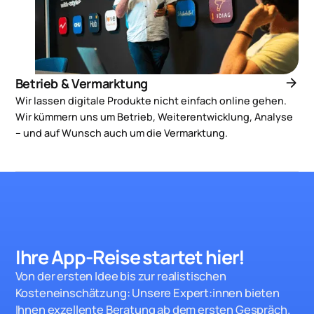
arrow_forward
Betrieb & Vermarktung
Wir lassen digitale Produkte nicht einfach online gehen.
Wir kümmern uns um Betrieb, Weiterentwicklung, Analyse
– und auf Wunsch auch um die Vermarktung.
Ihre App-Reise startet hie
r!
Von der ersten Idee bis zur realistischen
Kosteneinschätzung: Unsere Expert:innen bieten
Ihnen exzellente Beratung ab dem ersten Gespräch.