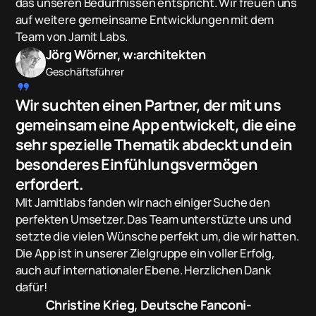
das unseren Bedürfnissen entspricht. Wir freuen uns
auf weitere gemeinsame Entwicklungen mit dem
Team von Jamit Labs.
Jörg Wörner, w:architekten
Geschäftsführer
format_quote
Wir suchten einen Partner, der mit uns
gemeinsam eine App entwickelt, die eine
sehr spezielle Thematik abdeckt und ein
besonderes Einfühlungsvermögen
erfordert.
Mit Jamitlabs fanden wir nach einiger Suche den
perfekten Umsetzer. Das Team unterstüzte uns und
setzte die vielen Wünsche perfekt um, die wir hatten.
Die App ist in unserer Zielgruppe ein voller Erfolg,
auch auf internationaler Ebene. Herzlichen Dank
dafür!
Christine Krieg, Deutsche Fanconi-