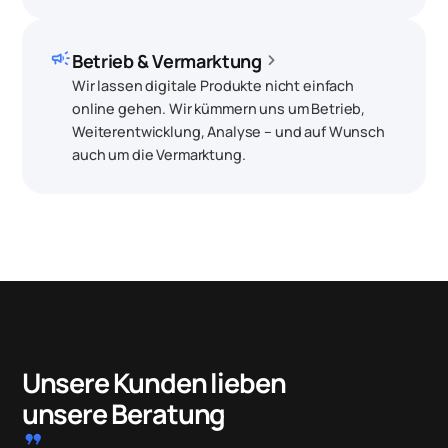
campaign
chevron_right
Betrieb & Vermarktung
Wir lassen digitale Produkte nicht einfach
online gehen. Wir kümmern uns um Betrieb,
Weiterentwicklung, Analyse – und auf Wunsch
auch um die Vermarktung.
Unsere Kunden lieben
unsere Beratung
format_quote