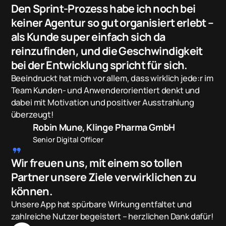
Den Sprint-Prozess habe ich noch bei
keiner Agentur so gut organisiert erlebt –
als Kunde super einfach sich da
reinzufinden, und die Geschwindigkeit
bei der Entwicklung spricht für sich.
Beeindruckt hat mich vor allem, dass wirklich jede:r im
Team Kunden- und Anwenderorientiert denkt und
dabei mit Motivation und positiver Ausstrahlung
überzeugt!
Robin Mune, Klinge Pharma GmbH
Senior Digital Officer
format_quote
Wir freuen uns, mit einem so tollen
Partner unsere Ziele verwirklichen zu
können.
Unsere App hat spürbare Wirkung entfaltet und
zahlreiche Nutzer begeistert – herzlichen Dank dafür!