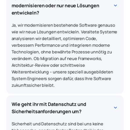
keyboard_arrow_down
modernisieren oder nur neue Lösungen 
entwickeln?
Ja, wir modernisieren bestehende Software genauso
wie wir neue Lösungen entwickeln. Veraltete Systeme
analysieren wir detailliert, optimieren Code,
verbessern Performance und integrieren moderne
Technologien, ohne bewährte Prozesse unnötig zu
verändern. Ob Migration auf neue Frameworks,
Architektur-Review oder schrittweise
Weiterentwicklung – unsere speziell ausgebildeten
System Engineers sorgen dafür, dass Ihre Software
zukunftssicher bleibt.
Wie geht ihr mit Datenschutz und 
keyboard_arrow_down
Sicherheitsanforderungen um?
Sicherheit und Datenschutz sind bei uns keine