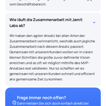
vom Geschäftsbereich.
Wie läuft die Zusammenarbeit mit Jamit 
keyboard_arrow_down
Labs ab?
Wir haben den agilen Ansatz bei allen Arten der
Zusammenarbeit verinnerlicht, weshalb auch jegliche
Zusammenarbeit nach diesem Ansatz passiert.
Gemeinsam mit unserem Kunden wollen wir in vielen
kleinen Schritten die große zuvor definierte Vision
erreichen und so oft wir möglich mithilfe des MVP-
Ansatzes real validieren. Nur so schaffen wir es
gemeinsam mit unseren Kunden schnell und effizient
ans gemeinsame Ziel zu kommen.
Frage immer noch offen?
contact_support
Dann melden Sie sich doch einfach direkt bei