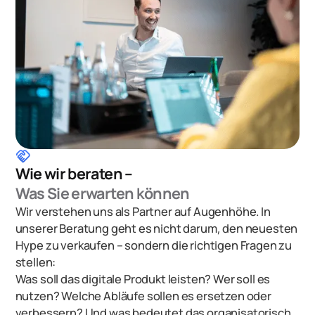
handshake
Wie wir beraten –
Was Sie erwarten können
Wir verstehen uns als Partner auf Augenhöhe. In
unserer Beratung geht es nicht darum, den neuesten
Hype zu verkaufen – sondern die richtigen Fragen zu
stellen:
Was soll das digitale Produkt leisten? Wer soll es
nutzen? Welche Abläufe sollen es ersetzen oder
verbessern? Und was bedeutet das organisatorisch,