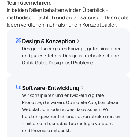
Team übernehmen.
In beiden Fällen behalten wir den Überblick –
methodisch, fachlich und organisatorisch. Denn gute
Ideen verdienen mehr als nur ein Konzeptpapier.
design_services
chevron_right
Design & Konzeption
Design – für ein gutes Konzept, gutes Aussehen
und gutes Erlebnis. Design ist mehr als schöne
Optik. Gutes Design löst Probleme.
devices
chevron_right
Software-Entwicklung
Wir konzipieren und entwickeln digitale
Produkte, die wirken. Ob mobile App, komplexe
Webplattform oder etwas dazwischen: Wir
beraten ganzheitlich und setzen strukturiert um
– mit einem Team, das Technologie versteht
und Prozesse mitdenkt.