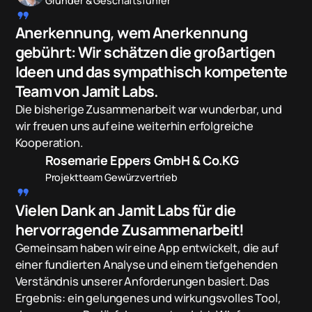
Gründer & Geschäftsführer
format_quote
Anerkennung, wem Anerkennung
gebührt: Wir schätzen die großartigen
Ideen und das sympathisch kompetente
Team von Jamit Labs.
Die bisherige Zusammenarbeit war wunderbar, und
wir freuen uns auf eine weiterhin erfolgreiche
Kooperation.
Rosemarie Eppers GmbH & Co.KG
Projektteam Gewürzvertrieb
format_quote
Vielen Dank an Jamit Labs für die
hervorragende Zusammenarbeit!
Gemeinsam haben wir eine App entwickelt, die auf
einer fundierten Analyse und einem tiefgehenden
Verständnis unserer Anforderungen basiert. Das
Ergebnis: ein gelungenes und wirkungsvolles Tool,