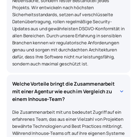
Nebensache, sondern fester Bestandteil jedes
Projekts. Wir entwickeln nach höchsten
Sicherheitsstandards, setzen auf verschlüsselte
Datenübertragung, rollen regelmäßige Security-
Updates aus und gewährleisten DSGVO-Konformität in
allen Bereichen. Durch unsere Erfahrung in sensiblen
Branchen kennen wir regulatorische Anforderungen
genau und sorgen mit durchdachten Architekturen
dafür, dass Ihre Software nicht nur leistungsfähig,
sondern auch maximal geschützt ist.
Welche Vorteile bringt die Zusammenarbeit 
keyboard_arrow_down
mit einer Agentur wie euch im Vergleich zu 
einem Inhouse-Team?
Die Zusammenarbeit mit uns bedeutet Zugriff auf ein
erfahrenes Team, das aus einer Vielzahl von Projekten
bewährte Technologien und Best Practices mitbringt.
Während Inhouse-Teams oft auf ihre eigenen Systeme