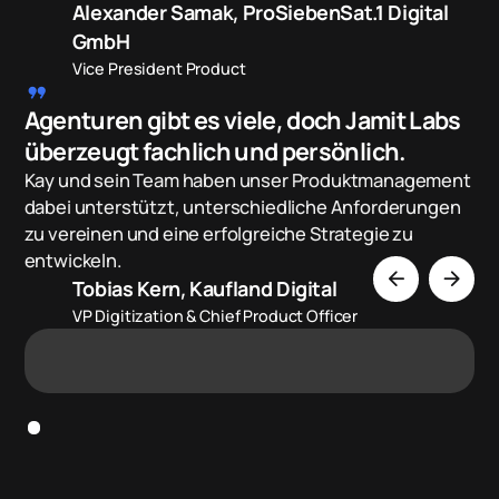
Alexander Samak, ProSiebenSat.1 Digital
GmbH
Vice President Product
format_quote
Agenturen gibt es viele, doch Jamit Labs
überzeugt fachlich und persönlich.
Kay und sein Team haben unser Produktmanagement
dabei unterstützt, unterschiedliche Anforderungen
zu vereinen und eine erfolgreiche Strategie zu
entwickeln.
arrow_back
arrow_forward
Tobias Kern, Kaufland Digital
VP Digitization & Chief Product Officer