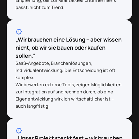
Empfehlung, die zur Realität des Unternehmens
passt, nicht zum Trend.
brightness_alert
„Wir brauchen eine Lösung – aber wissen
nicht, ob wir sie bauen oder kaufen
sollen.“
SaaS-Angebote, Branchenlösungen,
Individualentwicklung: Die Entscheidung ist oft
komplex.
Wir bewerten externe Tools, zeigen Möglichkeiten
zur Integration auf und rechnen durch, ob eine
Eigenentwicklung wirklich wirtschaftlicher ist –
auch langfristig.
brightness_alert
„Unser Projekt steckt fest – wir brauchen