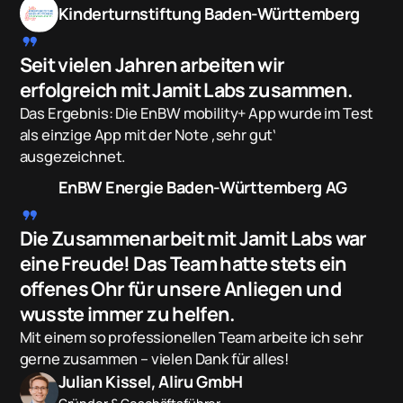
Kinderturnstiftung Baden-Württemberg
format_quote
Seit vielen Jahren arbeiten wir
erfolgreich mit Jamit Labs zusammen.
Das Ergebnis: Die EnBW mobility+ App wurde im Test
als einzige App mit der Note ‚sehr gut‘
ausgezeichnet.
EnBW Energie Baden-Württemberg AG
format_quote
Die Zusammenarbeit mit Jamit Labs war
eine Freude! Das Team hatte stets ein
offenes Ohr für unsere Anliegen und
wusste immer zu helfen.
Mit einem so professionellen Team arbeite ich sehr
gerne zusammen – vielen Dank für alles!
Julian Kissel, Aliru GmbH