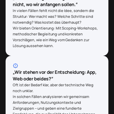
nicht, wo wir anfangen sollen.“
In vielen Fällen fehlt nicht die Idee, sondern die
Struktur: Wer macht was? Welche Schritte sind
notwendig? Was kostet das überhaupt?
Wir bieten Orientierung: Mit Scoping-Workshops,
methodischer Begleitung und konkreten
Vorschlägen, wie ein Weg vom Gedanken zur
Lösung aussehen kann.
brightness_alert
„Wir stehen vor der Entscheidung: App,
Web oder beides?“
Oft ist der Bedarf klar, aber der technische Weg
noch unklar.
In solchen Fällen analysieren wir gemeinsam
Anforderungen, Nutzungskontexte und
Zielgruppen – und geben eine fundierte