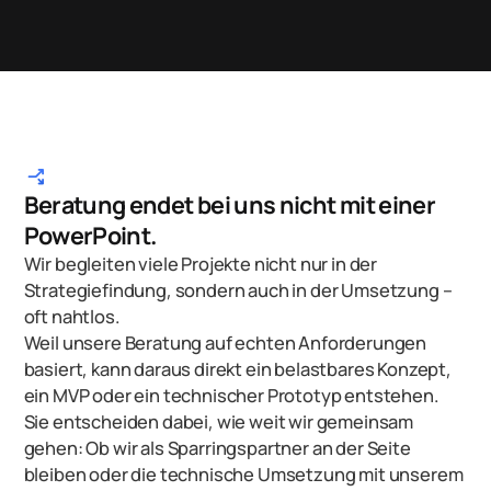
arrow_split
Beratung endet bei uns nicht mit einer
PowerPoint.
Wir begleiten viele Projekte nicht nur in der
Strategiefindung, sondern auch in der Umsetzung –
oft nahtlos.
Weil unsere Beratung auf echten Anforderungen
basiert, kann daraus direkt ein belastbares Konzept,
ein MVP oder ein technischer Prototyp entstehen.
Sie entscheiden dabei, wie weit wir gemeinsam
gehen: Ob wir als Sparringspartner an der Seite
bleiben oder die technische Umsetzung mit unserem