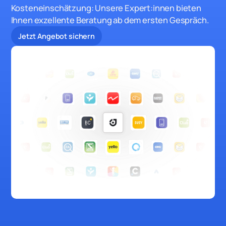
Kosteneinschätzung: Unsere Expert:innen bieten
Ihnen exzellente Beratung ab dem ersten Gespräch.
Jetzt Angebot sichern