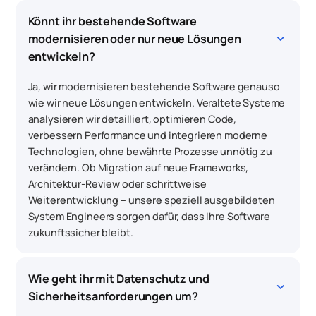
Könnt ihr bestehende Software 
keyboard_arrow_down
modernisieren oder nur neue Lösungen 
entwickeln?
Ja, wir modernisieren bestehende Software genauso
wie wir neue Lösungen entwickeln. Veraltete Systeme
analysieren wir detailliert, optimieren Code,
verbessern Performance und integrieren moderne
Technologien, ohne bewährte Prozesse unnötig zu
verändern. Ob Migration auf neue Frameworks,
Architektur-Review oder schrittweise
Weiterentwicklung – unsere speziell ausgebildeten
System Engineers sorgen dafür, dass Ihre Software
zukunftssicher bleibt.
Wie geht ihr mit Datenschutz und 
keyboard_arrow_down
Sicherheitsanforderungen um?