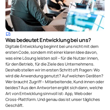
devices
Was bedeutet Entwicklung bei uns?
Digitale Entwicklung beginnt bei uns nicht mit dem
ersten Code, sondern mit einer klaren Idee davon,
was eine Lösung leisten soll – für die Nutzer:innen,
für den Betrieb, für die Ziele des Unternehmens.
Deshalb stellen wir im ersten Schritt oft Fragen: Wo
wird die Anwendung genutzt? Auf welchen Geräten?
Wer braucht Zugriff – Mitarbeitende, Kund:innen oder
beides? Aus den Antworten ergibt sich dann, welche
Art von Entwicklung sinnvoll ist: App, Web oder
Cross-Plattform. Und genau das ist unser tägliches
Geschäft.