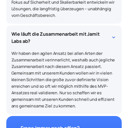
Fokus auf Sicherheit und Skalierbarkeit entwickeln wir
Lösungen, die langfristig überzeugen – unabhängig
vom Geschäftsbereich.
Wie läuft die Zusammenarbeit mit Jamit 
keyboard_arrow_down
Labs ab?
Wir haben den agilen Ansatz bei allen Arten der
Zusammenarbeit verinnerlicht, weshalb auch jegliche
Zusammenarbeit nach diesem Ansatz passiert.
Gemeinsam mit unserem Kunden wollen wir in vielen
kleinen Schritten die große zuvor definierte Vision
erreichen und so oft wir möglich mithilfe des MVP-
Ansatzes real validieren. Nur so schaffen wir es
gemeinsam mit unseren Kunden schnell und effizient
ans gemeinsame Ziel zu kommen.
Frage immer noch offen?