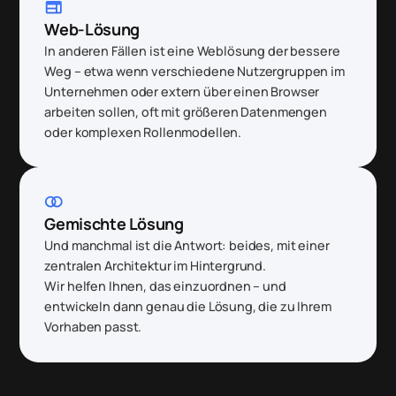
web
Web-Lösung
In anderen Fällen ist eine Weblösung der bessere
Weg – etwa wenn verschiedene Nutzergruppen im
Unternehmen oder extern über einen Browser
arbeiten sollen, oft mit größeren Datenmengen
oder komplexen Rollenmodellen.
join
Gemischte Lösung
Und manchmal ist die Antwort: beides, mit einer
zentralen Architektur im Hintergrund.
Wir helfen Ihnen, das einzuordnen – und
entwickeln dann genau die Lösung, die zu Ihrem
Vorhaben passt.