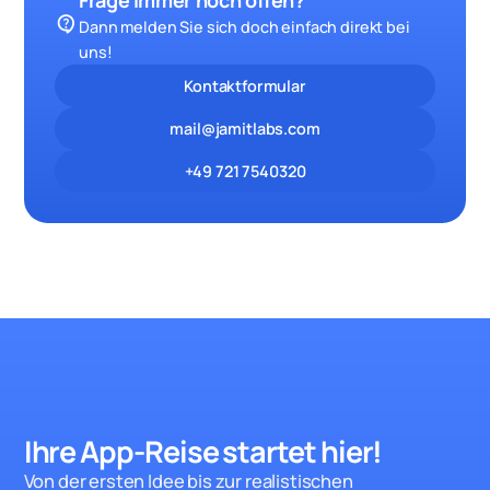
contact_support
Dann melden Sie sich doch einfach direkt bei
uns!
Kontaktformular
mail@jamitlabs.com
+49 721 7540320
Ihre App-Reise startet hie
r!
Von der ersten Idee bis zur realistischen