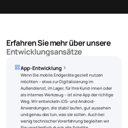
Erfahren Sie mehr über unsere
Entwicklungs­ansätze
grid_view
chevron_right
App-Entwicklung
Wenn Sie mobile Endgeräte gezielt nutzen
möchten – etwa zur Digitalisierung im
Außendienst, im Lager, für Ihre Kund:innen oder
als internes Werkzeug – ist eine App der richtige
Weg. Wir entwickeln iOS- und Android-
Anwendungen, die stabil laufen, gut aussehen
und genau das tun, was sie sollen. Auch bei
wenig technischer Vorerfahrung begleiten wir
Sie verständlich durch alle Schritte.