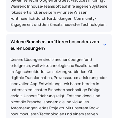
bewährte Technologien und Best Practices mitbringt.
Während Inhouse-Teams oft auf ihre eigenen Systeme
fokussiert sind, erweitern wir unser Wissen
kontinuierlich durch Fortbildungen, Community-
Engagement und den Einsatz neuester Technologien.
Welche Branchen profitieren besonders von 
keyboard_arrow_down
euren Lösungen?
Unsere Lösungen sind branchenübergreifend
erfolgreich, weil wir technologische Exzellenz mit
maßgeschneiderter Umsetzung verbinden. Ob
digitale Transformation, Prozessautomatisierung oder
innovative App-Entwicklung – wir haben bereits in
unterschiedlichsten Branchen nachhaltige Erfolge
erzielt. Unsere Erfahrung zeigt: Entscheidend sind
nicht die Branche, sondern die individuellen
Anforderungen jedes Projekts. Mit unserem Know-
how, modularen Technologien und einem starken