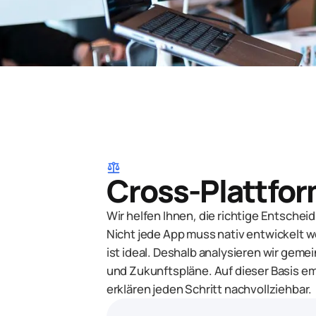
balance
Cross-Plattfor
Wir helfen Ihnen, die richtige Entschei
Nicht jede App muss nativ entwickelt 
ist ideal. Deshalb analysieren wir geme
und Zukunftspläne. Auf dieser Basis e
erklären jeden Schritt nachvollziehbar.