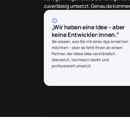
zuverlässig umsetzt. Genau da kommen 
brightness_alert
„Wir haben eine Idee – aber
keine Entwickler:innen.“
Sie wissen, was Sie mit einer App erreichen
möchten – aber es fehlt Ihnen an einem
Partner, der diese Idee verständlich
übersetzt, technisch denkt und
professionell umsetzt.