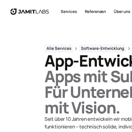
Services
Referenzen
Über uns
chevron_right
chevron_right
Alle Services
Software-Entwicklung
App-Entwic
Apps mit Su
Für Untern
mit Vision.
Seit über 10 Jahren entwickeln wir mo
funktionieren – technisch solide, indiv