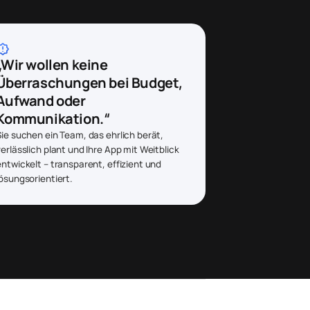
htness_alert
„Wir wollen keine
Überraschungen bei Budget,
Aufwand oder
Kommunikation.“
Sie suchen ein Team, das ehrlich berät,
verlässlich plant und Ihre App mit Weitblick
entwickelt – transparent, effizient und
lösungsorientiert.