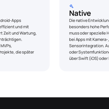
build
Native
Android-Apps
Die native Entwicklung
effizient und mit
besonders hohe Perf
t Zeit und Wartung,
muss oder spezielle 
nträchtigen.
bei Apps mit Kamera-
r MVPs,
Sensorintegration. A
rojekte, die später
oder Systemfunktione
über Swift (iOS) oder 