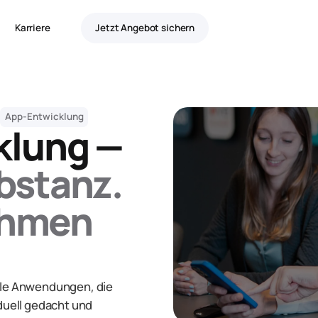
Karriere
Jetzt Angebot sichern
App-Entwicklung
klung —
bstanz.
ehmen
bile Anwendungen, die
iduell gedacht und