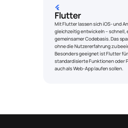
flutter
Flutter
Mit Flutter lassen sich iOS- und 
gleichzeitig entwickeln – schnell, 
gemeinsamer Codebasis. Das spar
ohne die Nutzererfahrung zu beei
Besonders geeignet ist Flutter fü
standardisierte Funktionen oder P
auch als Web-App laufen sollen.