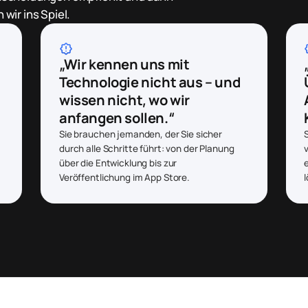
wir ins Spiel.
brightness_alert
brig
„Wir kennen uns mit
Technologie nicht aus – und
wissen nicht, wo wir
anfangen sollen.“
Sie brauchen jemanden, der Sie sicher
durch alle Schritte führt: von der Planung
über die Entwicklung bis zur
Veröffentlichung im App Store.