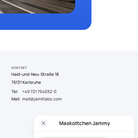
KONTAKT
Haid-und-Neu-Straße 18
76131 Karlsruhe
Tel:
+49 721 754032-0
Mail:
mail@jamitlabs.com
close
Maskottchen Jammy