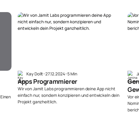
Kay Dollt
･
27.12.2024
･
5 Min
J
Apps Programmierer
Ger
Gew
Wir von Jamit Labs programmieren deine App nicht
einfach nur, sondern konzipieren und entwickeln dein
 Einen
Vor e
Projekt ganzheitlich.
Nomin
beric