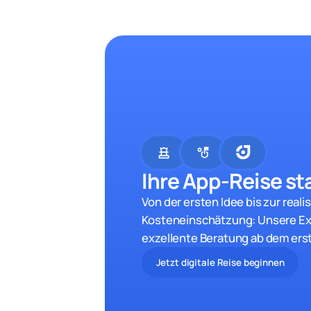
chess
strategy
Ihre App-Reise sta
Von der ersten Idee bis zur reali
Kosteneinschätzung: Unsere Ex
exzellente Beratung ab dem ers
Jetzt digitale Reise beginnen