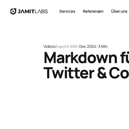
Services
Referenzen
Über uns
Videos
･
Dec 2024
･
3 Min
August 8, 2022
Markdown fü
Twitter & C