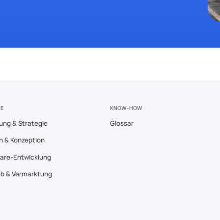
CE
KNOW-HOW
ung & Strategie
Glossar
n & Konzeption
are-Entwicklung
eb & Vermarktung