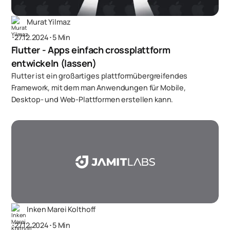
Murat Yilmaz
･
27.12.2024
･
5 Min
Flutter - Apps einfach crossplattform
entwickeln (lassen)
Flutter ist ein großartiges plattformübergreifendes
Framework, mit dem man Anwendungen für Mobile,
Desktop- und Web-Plattformen erstellen kann.
Inken Marei Kolthoff
･
27.12.2024
･
5 Min