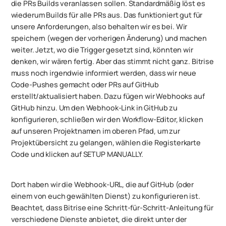
die PRs Builds veranlassen sollen. Standardmäßig löst es
wiederum Builds für alle PRs aus. Das funktioniert gut für
unsere Anforderungen, also behalten wir es bei. Wir
speichern (wegen der vorherigen Änderung) und machen
weiter. Jetzt, wo die Trigger gesetzt sind, könnten wir
denken, wir wären fertig. Aber das stimmt nicht ganz. Bitrise
muss noch irgendwie informiert werden, dass wir neue
Code-Pushes gemacht oder PRs auf GitHub
erstellt/aktualisiert haben. Dazu fügen wir Webhooks auf
GitHub hinzu. Um den Webhook-Link in GitHub zu
konfigurieren, schließen wir den Workflow-Editor, klicken
auf unseren Projektnamen im oberen Pfad, um zur
Projektübersicht zu gelangen, wählen die Registerkarte
Code und klicken auf SETUP MANUALLY.
Dort haben wir die Webhook-URL, die auf GitHub (oder
einem von euch gewählten Dienst) zu konfigurieren ist.
Beachtet, dass Bitrise eine Schritt-für-Schritt-Anleitung für
verschiedene Dienste anbietet, die direkt unter der