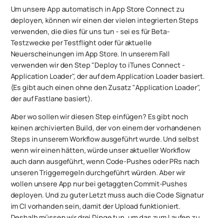
Um unsere App automatisch in App Store Connect zu
deployen, können wir einen der vielen integrierten Steps
verwenden, die dies für uns tun - sei es für Beta-
Testzwecke per Testflight oder für aktuelle
Neuerscheinungen im App Store. In unserem Fall
verwenden wir den Step "Deploy to iTunes Connect -
Application Loader", der auf dem Application Loader basiert.
(Es gibt auch einen ohne den Zusatz "Application Loader",
der auf Fastlane basiert).
Aber wo sollen wir diesen Step einfügen? Es gibt noch
keinen archivierten Build, der von einem der vorhandenen
Steps in unserem Workflow ausgeführt wurde. Und selbst
wenn wir einen hätten, würde unser aktueller Workflow
auch dann ausgeführt, wenn Code-Pushes oder PRs nach
unseren Triggerregeln durchgeführt würden. Aber wir
wollen unsere App nur bei getaggten Commit-Pushes
deployen. Und zu guter Letzt muss auch die Code Signatur
im CI vorhanden sein, damit der Upload funktioniert.
Deshalb müssen wir drei Dinge tun, um das zum Laufen zu