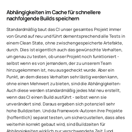
Abhängigkeiten im Cache für schnellere
nachfolgende Builds speichern
Standardmäßig baut das CI unser gesamtes Projekt immer
von Grund auf neu und führt dementsprechend alle Tests in
einem Clean State, ohne zwischengespeicherte Artefakte,
durch. Dies ist eigentlich auch das gewünschte Verhalten,
um genau zu testen, ob unser Projekt noch funktioniert -
selbst wenn es von jemandem, der zu unserem Team
hinzugekommen ist, neu ausgecheckt wurde. Aber ein
Punkt, an dem dieses Verhalten sehr lästig werden kann,
ohne einen Mehrwert zu bieten, sind die Abhängigkeiten:
Auch diese werden standardmäßig jedes Mal neu erstellt,
wenn das CI einen Build ausführt - selbst wenn sie
unverändert sind. Daraus ergeben sich potenziell sehr
hohe Buildzeiten. Und da Framework-Autoren ihre Projekte
(hoffentlich) separat testen, um sicherzustellen, dass alles
weiterhin korrekt gebaut wird, sind Buildzeiten für
Abhängigkeiten wirklich nur verschwendete Zeit (und