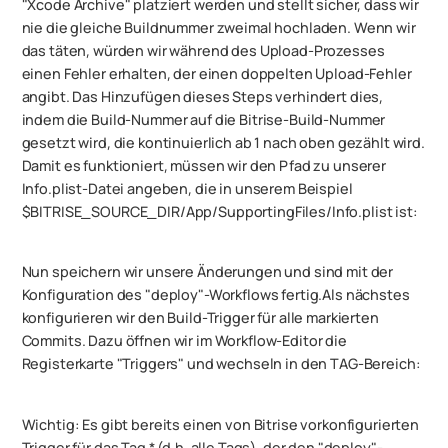
"Xcode Archive" platziert werden und stellt sicher, dass wir
nie die gleiche Buildnummer zweimal hochladen. Wenn wir
das täten, würden wir während des Upload-Prozesses
einen Fehler erhalten, der einen doppelten Upload-Fehler
angibt. Das Hinzufügen dieses Steps verhindert dies,
indem die Build-Nummer auf die Bitrise-Build-Nummer
gesetzt wird, die kontinuierlich ab 1 nach oben gezählt wird.
Damit es funktioniert, müssen wir den Pfad zu unserer
Info.plist-Datei angeben, die in unserem Beispiel
$BITRISE_SOURCE_DIR/App/SupportingFiles/Info.plist ist:
Nun speichern wir unsere Änderungen und sind mit der
Konfiguration des "deploy"-Workflows fertig.Als nächstes
konfigurieren wir den Build-Trigger für alle markierten
Commits. Dazu öffnen wir im Workflow-Editor die
Registerkarte "Triggers" und wechseln in den TAG-Bereich:
Wichtig: Es gibt bereits einen von Bitrise vorkonfigurierten
Trigger für das Tag * (d.h. alle Tags), der den "deploy"-