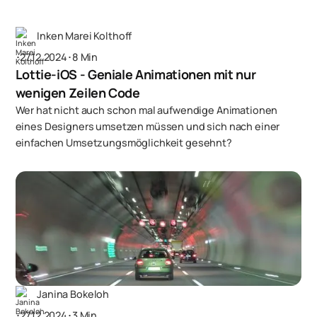
Inken Marei Kolthoff
･
27.12.2024
･
8 Min
Lottie-iOS - Geniale Animationen mit nur
wenigen Zeilen Code
Wer hat nicht auch schon mal aufwendige Animationen
eines Designers umsetzen müssen und sich nach einer
einfachen Umsetzungsmöglichkeit gesehnt?
Janina Bokeloh
･
27.12.2024
･
3 Min