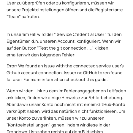
User zu überprüfen oder zu konfigurieren, müssen wir
unsere Projekteinstellungen öffnen und die Registerkarte
"Team" aufrufen.
In unserem Fall wird der " Service Credential User " für den
Eigentümer, d.h. unseren Account, konfiguriert. Wenn wir
auf den Button "Test the git connection ...." klicken,
erhalten wir den folgenden Fehler:
Error: We found an issue with the connected service user's
Github account connection. Issue: no GitHub token found
for user. For more information check out this
guide
.`
Wenn wir den Link zu dem im Fehler angegebenen Leitfaden
anklicken, finden wir einige Hinweise zur Fehlerbehebung.
Aber da wir unser Konto noch nicht mit einem GitHub-Konto
verknüpft haben, wird das natürlich nicht funktionieren. Um
unser Konto zu verlinken, müssen wir zu unseren
"Kontoeinstellungen" gehen, indem wir diese in der
Dropdown-Liste oben rechts auf dem Bildschirm