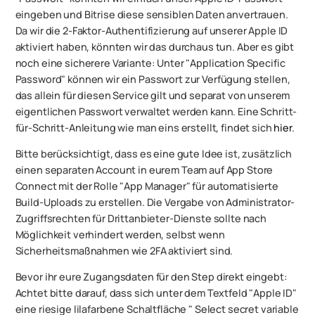
eingeben und Bitrise diese sensiblen Daten anvertrauen.
Da wir die 2-Faktor-Authentifizierung auf unserer Apple ID
aktiviert haben, könnten wir das durchaus tun. Aber es gibt
noch eine sicherere Variante: Unter "Application Specific
Password" können wir ein Passwort zur Verfügung stellen,
das allein für diesen Service gilt und separat von unserem
eigentlichen Passwort verwaltet werden kann. Eine Schritt-
für-Schritt-Anleitung wie man eins erstellt, findet sich
hier
.
Bitte berücksichtigt, dass es eine gute Idee ist, zusätzlich
einen separaten Account in eurem Team auf App Store
Connect mit der Rolle "App Manager" für automatisierte
Build-Uploads zu erstellen. Die Vergabe von Administrator-
Zugriffsrechten für Drittanbieter-Dienste sollte nach
Möglichkeit verhindert werden, selbst wenn
Sicherheitsmaßnahmen wie 2FA aktiviert sind.
Bevor ihr eure Zugangsdaten für den Step direkt eingebt:
Achtet bitte darauf, dass sich unter dem Textfeld "Apple ID"
eine riesige lilafarbene Schaltfläche " Select secret variable