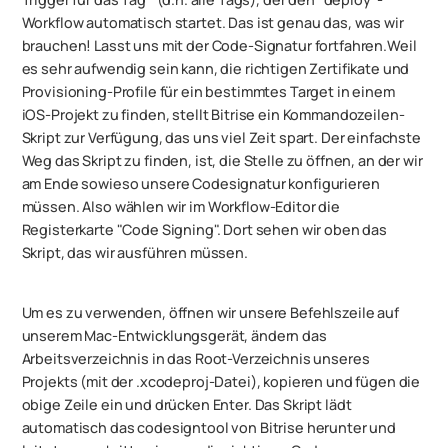
Workflow automatisch startet. Das ist genau das, was wir
brauchen! Lasst uns mit der Code-Signatur fortfahren.Weil
es sehr aufwendig sein kann, die richtigen Zertifikate und
Provisioning-Profile für ein bestimmtes Target in einem
iOS-Projekt zu finden, stellt Bitrise ein Kommandozeilen-
Skript zur Verfügung, das uns viel Zeit spart. Der einfachste
Weg das Skript zu finden, ist, die Stelle zu öffnen, an der wir
am Ende sowieso unsere Codesignatur konfigurieren
müssen. Also wählen wir im Workflow-Editor die
Registerkarte "Code Signing". Dort sehen wir oben das
Skript, das wir ausführen müssen.
Um es zu verwenden, öffnen wir unsere Befehlszeile auf
unserem Mac-Entwicklungsgerät, ändern das
Arbeitsverzeichnis in das Root-Verzeichnis unseres
Projekts (mit der .xcodeproj-Datei), kopieren und fügen die
obige Zeile ein und drücken Enter. Das Skript lädt
automatisch das codesigntool von Bitrise herunter und