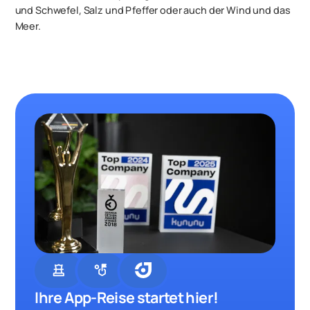
und Schwefel, Salz und Pfeffer oder auch der Wind und das
Meer.
chess
strategy
Ihre App-Reise startet hier!