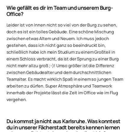
Wie gefällt es dir im Team und unserem Burg-
Office?
Leider ist von Innen nicht so viel von der Burg zu sehen,
doch es ist ein tolles Gebäude. Eine schöne Mischung
zwischen etwas Altem und Neuem. Ich muss jedoch
gestehen, dass ich nicht ganz so beeindruckt bin,
schließlich habe ich mein Studium zu einem Großteil in
einem Schloss verbracht, da ist der Sprung zu einer Burg
nicht mehr allzu groß ;-)! Umso größer ist die Differenz
zwischen Gebäudealter und dem durchschnittlichen
Teamalter. Es macht wirklich Spaß in einem so jungen Team
arbeiten zu dürfen. Super Atmosphäre und Teamwork
innerhalb der Projekte lässt die Zeit im Office wie im Flug
vergehen.
Du kommst ja nicht aus Karlsruhe. Was konntest
du in unserer Fächerstadt bereits kennen lernen