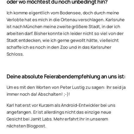
oder wo möchtest du noch unbedingt hin?
Ich komme eigentlich vom Bodensee, doch durch meine
Verlobte hat es mich in die Ortenau verschlagen. Karlsruhe
ist nach München meine zweite größere Stadt, in der ich
arbeiten darf. Bisher konnte ich leider nicht so viel von der
Stadt entdecken, wie ich gerne gewollt hätte, vielleicht
schaffe ich es noch in den Zoo und in das Karlsruher
Schloss.
Deine absolute Feierabendempfehlung an uns ist:
Um es mit den Worten von Peter Lustig zu sagen: Ihr seid ja
immer noch da! Abschalten! ;-)!
Karl hat erst vor Kurzem als Android-Entwickler bei uns
angefangen. Er ist allerdings nicht das einzige neue
Gesicht bei Jamit Labs. Mehr erfahrt ihr in unserem
nächsten Blogpost.