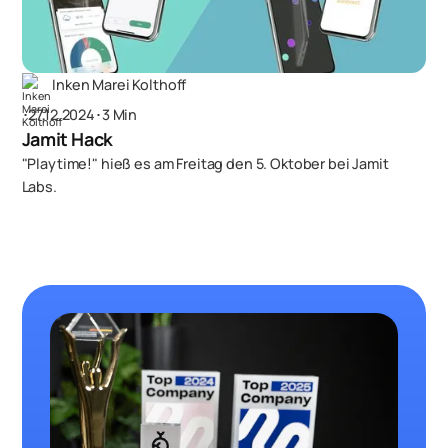
Inken Marei Kolthoff
･
27.12.2024
･
3 Min
Jamit Hack
"Playtime!" hieß es am Freitag den 5. Oktober bei Jamit
Labs.