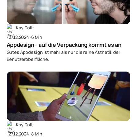
Kay Dollt
･
27.12.2024
･
6 Min
Appdesign - auf die Verpackung kommt es an
Gutes Appdesign ist mehr als nur die reine Ästhetik der
Benutzeroberfläche.
Kay Dollt
･
27.12.2024
･
8 Min