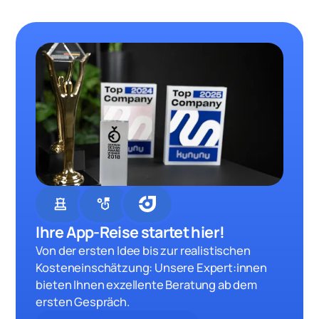
chess
strategy
Ihre App-Reise startet hier!
Von der ersten Idee bis zur realistischen
Kosteneinschätzung: Unsere Expert:innen
bieten Ihnen exzellente Beratung ab dem
ersten Gespräch.