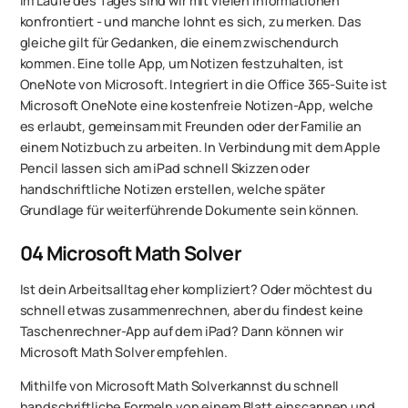
Im Laufe des Tages sind wir mit vielen Informationen
konfrontiert - und manche lohnt es sich, zu merken. Das
gleiche gilt für Gedanken, die einem zwischendurch
kommen. Eine tolle App, um Notizen festzuhalten, ist
OneNote von Microsoft. Integriert in die Office 365-Suite ist
‎Microsoft OneNote eine kostenfreie Notizen-App, welche
es erlaubt, gemeinsam mit Freunden oder der Familie an
einem Notizbuch zu arbeiten. In Verbindung mit dem Apple
Pencil lassen sich am iPad schnell Skizzen oder
handschriftliche Notizen erstellen, welche später
Grundlage für weiterführende Dokumente sein können.
04
Microsoft Math Solver
Ist dein Arbeitsalltag eher kompliziert? Oder möchtest du
schnell etwas zusammenrechnen, aber du findest keine
Taschenrechner-App auf dem iPad? Dann können wir
Microsoft Math Solver empfehlen.
Mithilfe von ‎Microsoft Math Solverkannst du schnell
handschriftliche Formeln von einem Blatt einscannen und