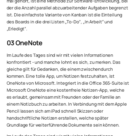
mal gehört, ist eine Methode zur Software-Entwicklung, bei
der die Anzahl parallel abzuarbeitender Aufgaben begrenzt
ist. Die einfachste Variante von Kanban ist die Einteilung
des Boards in die drei Listen „To-Do“, „In Arbeit“ und
„Erledigt“.
03
OneNote
Im Laufe des Tages sind wir mit vielen Informationen
konfrontiert - und manche lohnt es sich, zu merken. Das
gleiche gilt für Gedanken, die einem zwischendurch
kommen. Eine tolle App, um Notizen festzuhalten, ist
OneNote von Microsoft. Integriert in die Office 365-Suite ist
‎Microsoft OneNote eine kostenfreie Notizen-App, welche
es erlaubt, gemeinsam mit Freunden oder der Familie an
einem Notizbuch zu arbeiten. In Verbindung mit dem Apple
Pencil lassen sich am iPad schnell Skizzen oder
handschriftliche Notizen erstellen, welche später
Grundlage für weiterführende Dokumente sein können.