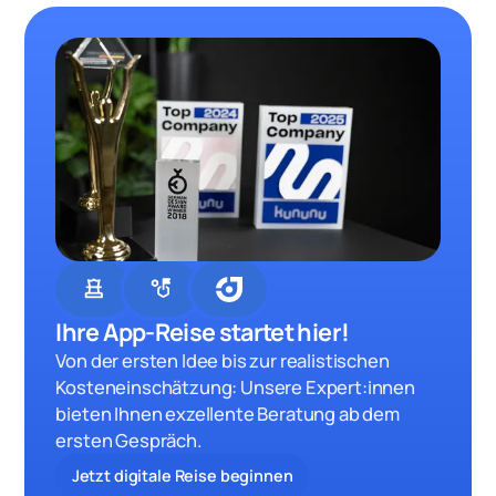
chess
strategy
Ihre App-Reise startet hier!
Von der ersten Idee bis zur realistischen
Kosteneinschätzung: Unsere Expert:innen
bieten Ihnen exzellente Beratung ab dem
ersten Gespräch.
Jetzt digitale Reise beginnen