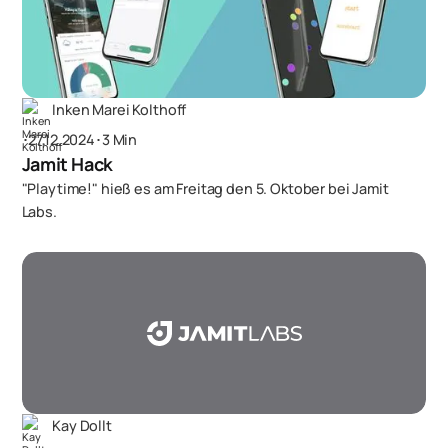
Inken Marei Kolthoff
･
27.12.2024
･
3 Min
Jamit Hack
"Playtime!" hieß es am Freitag den 5. Oktober bei Jamit
Labs.
Kay Dollt