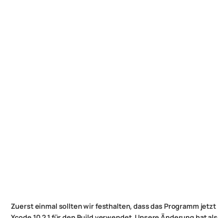
Zuerst einmal sollten wir festhalten, dass das Programm jetzt
Xcode 10.2.1 für den Build verwendet. Unsere Änderung hat al