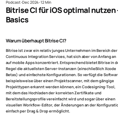
Podcast
･
Dec 2024
･
12 Min
Bitrise CI für iOS optimal nutzen 
Basics
Warum überhaupt Bitrise CI?
Bitrise ist zwar ein relativ junges Unternehmen im Bereich der
Continuous Integration Services, hat sich aber von Anfang an
auf mobile Apps konzentriert. Entsprechend bietet Bitrise in d
Regel die aktuellsten Server-Instanzen (einschließlich Xcode
Betas) und einfachste Konfigurationen. So verfügt die Softwa
beispielsweise über einen Projektscanner, mit dem gängige
Projekttypen erkannt werden können, ein Codesigning-Tool,
mit dem das Hochladen der korrekten Zertifikate und
Bereitstellungsprofile vereinfacht wird und sogar über einen
visuellen Workflow-Editor, der Änderungen an der Konfigurati
einfach per Drag & Drop ermöglicht.