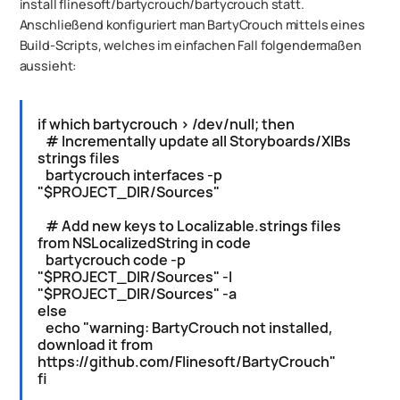
install flinesoft/bartycrouch/bartycrouch statt.
Anschließend konfiguriert man BartyCrouch mittels eines
Build-Scripts, welches im einfachen Fall folgendermaßen
aussieht:
if which bartycrouch > /dev/null; then
# Incrementally update all Storyboards/XIBs
strings files
bartycrouch interfaces -p
"$PROJECT_DIR/Sources"
# Add new keys to Localizable.strings files
from NSLocalizedString in code
bartycrouch code -p
"$PROJECT_DIR/Sources" -l
"$PROJECT_DIR/Sources" -a
else
echo "warning: BartyCrouch not installed,
download it from
https://github.com/Flinesoft/BartyCrouch"
fi