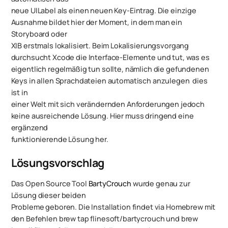
neue UILabel als einen neuen Key-Eintrag. Die einzige
Ausnahme bildet hier der Moment, in dem man ein
Storyboard oder
XIB
erstmals
lokalisiert. Beim Lokalisierungsvorgang
durchsucht Xcode die Interface-Elemente und tut, was es
eigentlich regelmäßig tun sollte, nämlich die gefundenen
Keys in allen Sprachdateien automatisch anzulegen  dies
ist in
einer Welt mit sich verändernden Anforderungen jedoch
keine ausreichende Lösung. Hier muss dringend eine
ergänzend
funktionierende Lösung her.
Lösungsvorschlag
Das Open Source Tool
BartyCrouch
wurde genau zur
Lösung dieser beiden
Probleme geboren. Die Installation findet via Homebrew mit
den Befehlen brew tap flinesoft/bartycrouch und brew