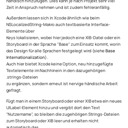
händisch hinzufügen. Dies kann je nach Projekt sehr viel
Zeit in Anspruch nehmen und ist zudem fehleranfällig.
Außerdem lassen sich in Xcode ähnlich wie beim
NSLocalizedString-Makro auch textbasierte
Interface
-
Elemente über
Keys lokalisieren, wobei hier jedoch eine XIB-Datei oder ein
Storyboard in der Sprache "Base" zum Einsatz kommt, worin
das Design für alle Sprachen festgelegt wird (siehe
Base
Internationalization
).
Auch hier bietet Xcode keine Option, neu hinzugefügte
Textelemente im Nachhinein in den dazugehörigen
.strings-Dateien
zu ergänzen, sondern erneut ist nervige händische Arbeit
gefragt.
Fügt man in einem Storyboard oder einer XIB etwa ein neues
UILabel-Element hinzu und vergibt dort den Text
"Nutzername", so bleiben die zugehörigen Strings-Dateien
zum Storyboard oder XIB leer und erhalten nicht
automatisch das