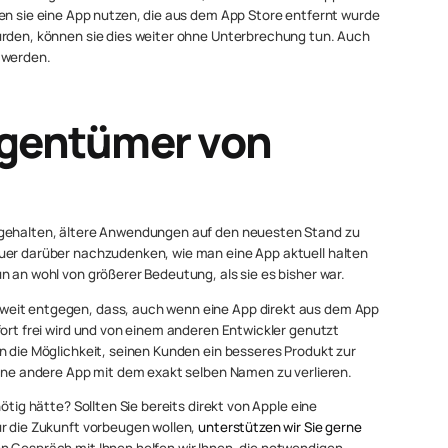
ten sie eine App nutzen, die aus dem App Store entfernt wurde
urden, können sie dies weiter ohne Unterbrechung tun. Auch
 werden.
Eigentümer von
ngehalten, ältere Anwendungen auf den neuesten Stand zu
uer darüber nachzudenken, wie man eine App aktuell halten
n an wohl von größerer Bedeutung, als sie es bisher war.
weit entgegen, dass, auch wenn eine App direkt aus dem App
fort frei wird und von einem anderen Entwickler genutzt
n die Möglichkeit, seinen Kunden ein besseres Produkt zur
eine andere App mit dem exakt selben Namen zu verlieren.
ötig hätte? Sollten Sie bereits direkt von Apple eine
ür die Zukunft vorbeugen wollen,
unterstützen wir Sie gerne
n Gespräch mit Ihnen helfen wir Ihnen, die notwendigen