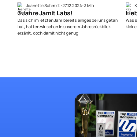
Jeanette Schmidt
･
27.12.2024
･
3 Min
K
3 Jahre Jamit Labs!
Lie
Das sich im letzten Jahr bereits einiges bei uns getan
Was s
hat, hatten wir schon in unserem Jahresrückblick
klein
erzählt, doch damit nicht genug: