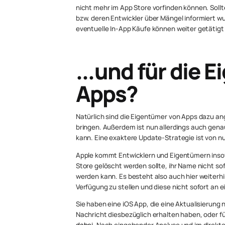
nicht mehr im App Store vorfinden können. Soll
bzw. deren Entwickler über Mängel informiert w
eventuelle In-App Käufe können weiter getätigt
...und für die 
Apps?
Natürlich sind die Eigentümer von Apps dazu a
bringen. Außerdem ist nun allerdings auch gena
kann. Eine exaktere Update-Strategie ist von nu
Apple kommt Entwicklern und Eigentümern inso
Store gelöscht werden sollte, ihr Name nicht so
werden kann. Es besteht also auch hier weiterhi
Verfügung zu stellen und diese nicht sofort an 
Sie haben eine iOS App, die eine Aktualisierung n
Nachricht diesbezüglich erhalten haben, oder f
dabei
. Nach eingehender Analyse und im direkte