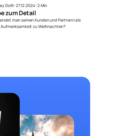
ay Dollt
･
27.12.2024
･
2 Min
be zum Detail
endet man seinen Kunden und Partnern als
e Aufmerksamkeit zu Weihnachten?