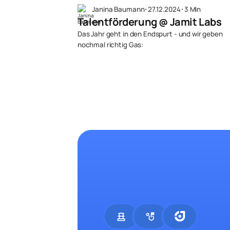
Janina Baumann
･
27.12.2024
･
3 Min
Talentförderung @ Jamit Labs
Das Jahr geht in den Endspurt - und wir geben
nochmal richtig Gas:
chess
strategy