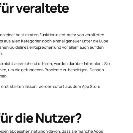
ür veraltete
nach einer bestimmten Funktion nicht mehr von veralteten
ps aus allen Kategorien noch einmal genauer unter die Lupe
en Guidelines entsprechen und vor allem auch auf den
n.
 nicht ausreichend erfüllen, werden darüber informiert. Sie
en, um die gefundenen Probleme zu beseitigen. Danach
chen.
t erst starten lassen, werden sofort aus dem App Store
ür die Nutzer?
eiben abgesehen natürlich davon, dass sie manche Apps