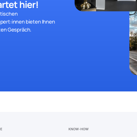
rtet hier!
stischen
pert:innen bieten Ihnen
ten Gespräch.
CE
KNOW-HOW