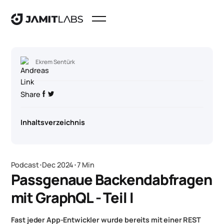
Ekrem Sentürk
Share
Inhaltsverzeichnis
Podcast
･
Dec 2024
･
7 Min
Passgenaue Backendabfragen
mit GraphQL - Teil I
Fast jeder App-Entwickler wurde bereits mit einer REST