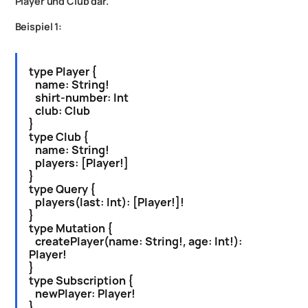
Player und Club dar.
Beispiel 1:
type Player {
name: String!
shirt-number: Int
club: Club
}
type Club {
name: String!
players: [Player!]
}
type Query {
players(last: Int): [Player!]!
}
type Mutation {
createPlayer(name: String!, age: Int!):
Player!
}
type Subscription {
newPlayer: Player!
}