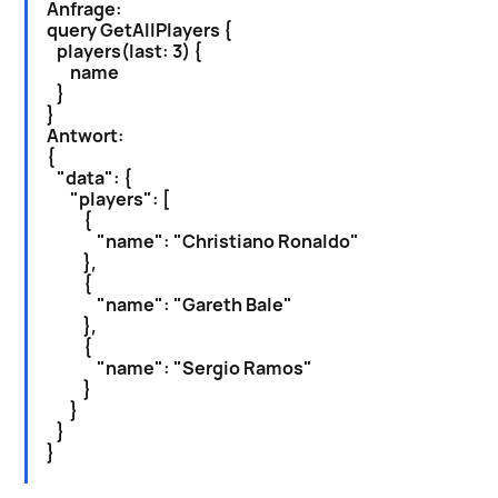
Anfrage:
query GetAllPlayers {
players(last: 3) {
name
}
}
Antwort:
{
"data": {
"players": [
{
"name": "Christiano Ronaldo"
},
{
"name": "Gareth Bale"
},
{
"name": "Sergio Ramos"
}
}
}
}