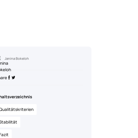
Janina Bokeloh
hare
haltsverzeichnis
Qualitätskriterien
Stabilität
Fazit