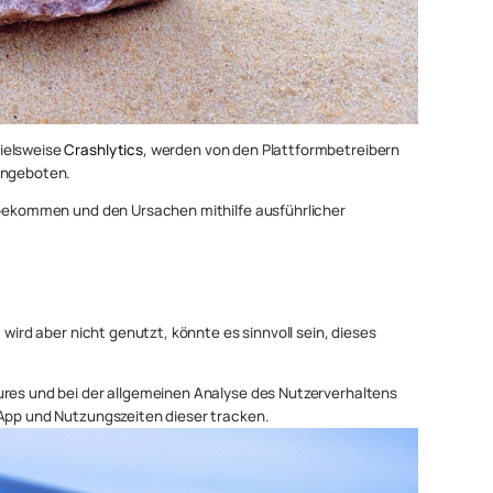
ielsweise
Crashlytics
, werden von den Plattformbetreibern
angeboten.
u bekommen und den Ursachen mithilfe ausführlicher
 wird aber nicht genutzt, könnte es sinnvoll sein, dieses
ures und bei der allgemeinen Analyse des Nutzerverhaltens
 App und Nutzungszeiten dieser tracken.