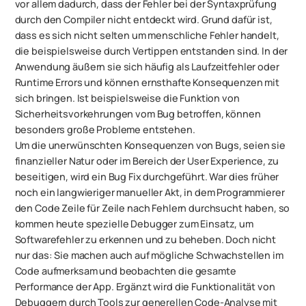
vor allem dadurch, dass der Fehler bei der Syntaxprüfung
durch den Compiler nicht entdeckt wird. Grund dafür ist,
dass es sich nicht selten um menschliche Fehler handelt,
die beispielsweise durch Vertippen entstanden sind. In der
Anwendung äußern sie sich häufig als Laufzeitfehler oder
Runtime Errors und können ernsthafte Konsequenzen mit
sich bringen. Ist beispielsweise die Funktion von
Sicherheitsvorkehrungen vom Bug betroffen, können
besonders große Probleme entstehen.
Um die unerwünschten Konsequenzen von Bugs, seien sie
finanzieller Natur oder im Bereich der User Experience, zu
beseitigen, wird ein Bug Fix durchgeführt. War dies früher
noch ein langwieriger manueller Akt, in dem Programmierer
den Code Zeile für Zeile nach Fehlern durchsucht haben, so
kommen heute spezielle Debugger zum Einsatz, um
Softwarefehler zu erkennen und zu beheben. Doch nicht
nur das: Sie machen auch auf mögliche Schwachstellen im
Code aufmerksam und beobachten die gesamte
Performance der App. Ergänzt wird die Funktionalität von
Debuggern durch Tools zur generellen Code-Analyse mit