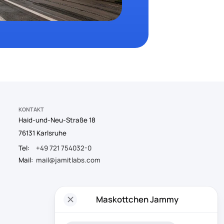
KONTAKT
Haid-und-Neu-Straße 18
76131 Karlsruhe
Tel:
+49 721 754032-0
Mail:
mail@jamitlabs.com
close
Maskottchen Jammy