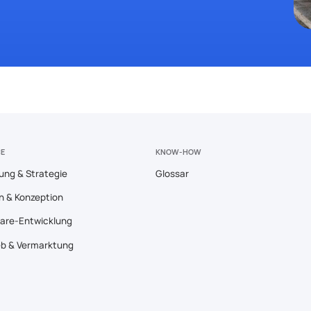
CE
KNOW-HOW
ung & Strategie
Glossar
n & Konzeption
are-Entwicklung
eb & Vermarktung