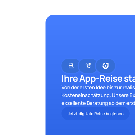
chess
strategy
Ihre App-Reise sta
Von der ersten Idee bis zur reali
Kosteneinschätzung: Unsere Ex
exzellente Beratung ab dem ers
Jetzt digitale Reise beginnen