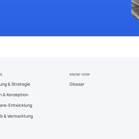
CE
KNOW-HOW
ung & Strategie
Glossar
n & Konzeption
are-Entwicklung
eb & Vermarktung