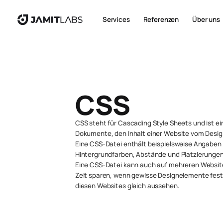
Services
Referenzen
Über uns
CSS
CSS steht für Cascading Style Sheets und ist ei
Dokumente, den
Inhalt
einer Website vom
Desig
Eine CSS-Datei enthält beispielsweise Angaben 
Hintergrundfarben, Abstände und Platzierungen
Eine CSS-Datei kann auch auf mehreren Website
Zeit sparen, wenn gewisse Designelemente feste
diesen Websites gleich aussehen.