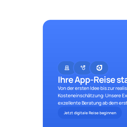
chess
strategy
Ihre App-Reise sta
Von der ersten Idee bis zur reali
Kosteneinschätzung: Unsere Ex
exzellente Beratung ab dem ers
Jetzt digitale Reise beginnen