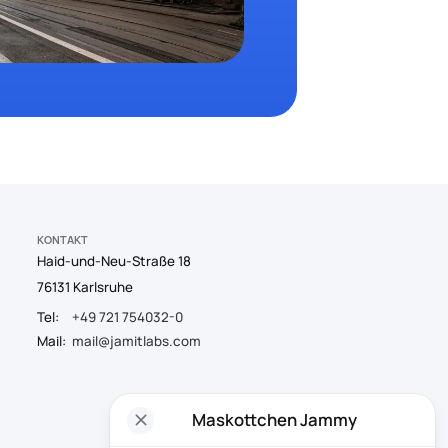
KONTAKT
Haid-und-Neu-Straße 18
76131 Karlsruhe
Tel:
+49 721 754032-0
Mail:
mail@jamitlabs.com
close
Maskottchen Jammy