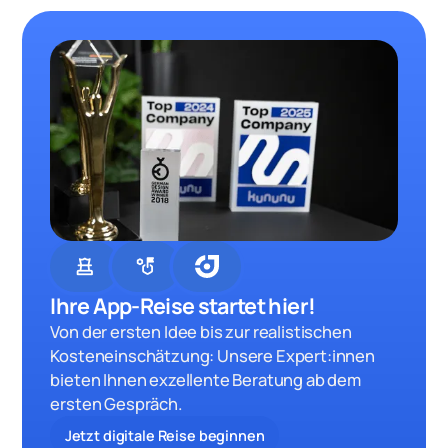
chess
strategy
Ihre App-Reise startet hier!
Von der ersten Idee bis zur realistischen
Kosteneinschätzung: Unsere Expert:innen
bieten Ihnen exzellente Beratung ab dem
ersten Gespräch.
Jetzt digitale Reise beginnen