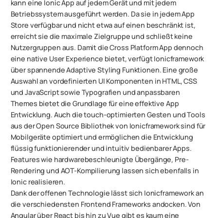
kann eine Ionic App auf jedem Gerät und mit jedem
Betriebssystem ausgeführt werden. Da sie in jedem App
Store verfügbar und nicht etwa auf einen beschränkt ist,
erreicht sie die maximale Zielgruppe und schließt keine
Nutzergruppen aus. Damit die Cross Platform App dennoch
eine native User Experience bietet, verfügt Ionicframework
über spannende Adaptive Styling Funktionen. Eine große
Auswahl an vordefinierten UI Komponenten in HTML, CSS
und JavaScript sowie Typografien und anpassbaren
Themes bietet die Grundlage für eine effektive App
Entwicklung. Auch die touch-optimierten Gesten und Tools
aus der Open Source Bibliothek von Ionicframework sind für
Mobilgeräte optimiert und ermöglichen die Entwicklung
flüssig funktionierender und intuitiv bedienbarer Apps.
Features wie hardwarebeschleunigte Übergänge, Pre-
Rendering und AOT-Kompilierung lassen sich ebenfalls in
Ionic realisieren.
Dank der offenen Technologie lässt sich Ionicframework an
die verschiedensten Frontend Frameworks andocken. Von
Angular über React bis hin zu Vue gibt es kaum eine