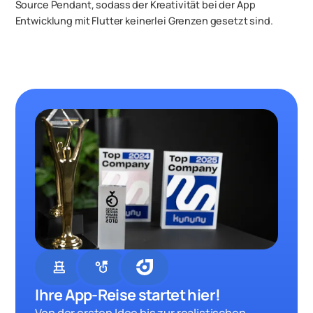
Source Pendant, sodass der Kreativität bei der App
Entwicklung mit Flutter keinerlei Grenzen gesetzt sind.
chess
strategy
Ihre App-Reise startet hier!
Von der ersten Idee bis zur realistischen