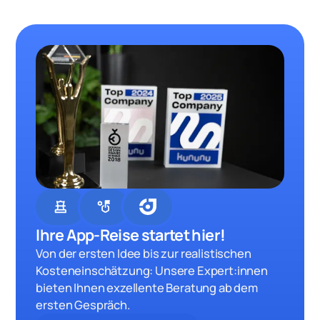
chess
strategy
Ihre App-Reise startet hier!
Von der ersten Idee bis zur realistischen
Kosteneinschätzung: Unsere Expert:innen
bieten Ihnen exzellente Beratung ab dem
ersten Gespräch.