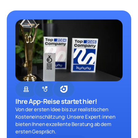
chess
strategy
Ihre App-Reise startet hier!
Von der ersten Idee bis zur realistischen
Kosteneinschätzung: Unsere Expert:innen
bieten Ihnen exzellente Beratung ab dem
ersten Gespräch.