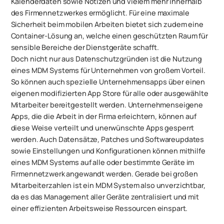
Kalenderdaten sowie Notizen und vielem mehr innerhalb
des Firmennetzwerkes ermöglicht. Für eine maximale
Sicherheit beim mobilen Arbeiten bietet sich zudem eine
Container-Lösung an, welche einen geschützten Raum für
sensible Bereiche der Dienstgeräte schafft.
Doch nicht nur aus Datenschutzgründen ist die Nutzung
eines MDM Systems für Unternehmen von großem Vorteil.
So können auch spezielle Unternehmensapps über einen
eigenen modifizierten App Store für alle oder ausgewählte
Mitarbeiter bereitgestellt werden. Unternehmenseigene
Apps, die die Arbeit in der Firma erleichtern, können auf
diese Weise verteilt und unerwünschte Apps gesperrt
werden. Auch Datensätze, Patches und Softwareupdates
sowie Einstellungen und Konfigurationen können mithilfe
eines MDM Systems auf alle oder bestimmte Geräte im
Firmennetzwerk angewandt werden. Gerade bei großen
Mitarbeiterzahlen ist ein MDM System also unverzichtbar,
da es das Management aller Geräte zentralisiert und mit
einer effizienten Arbeitsweise Ressourcen einspart.