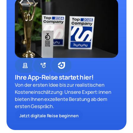
chess
strategy
Ihre App-Reise startet hier!
Von der ersten Idee bis zur realistischen
Kosteneinschätzung: Unsere Expert:innen
bieten Ihnen exzellente Beratung ab dem
ersten Gespräch.
Jetzt digitale Reise beginnen