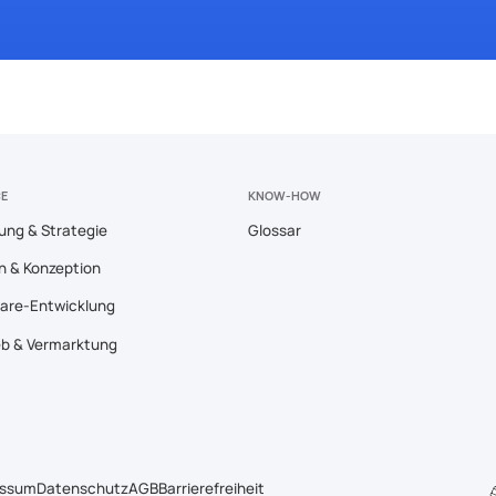
CE
KNOW-HOW
ung & Strategie
Glossar
n & Konzeption
are-Entwicklung
eb & Vermarktung
essum
Datenschutz
AGB
Barrierefreiheit