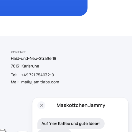
KONTAKT
Haid-und-Neu-Straße 18
76131 Karlsruhe
Tel:
+49 721 754032-0
Mail:
mail@jamitlabs.com
close
Maskottchen Jammy
Auf ’nen Kaffee und gute Ideen!