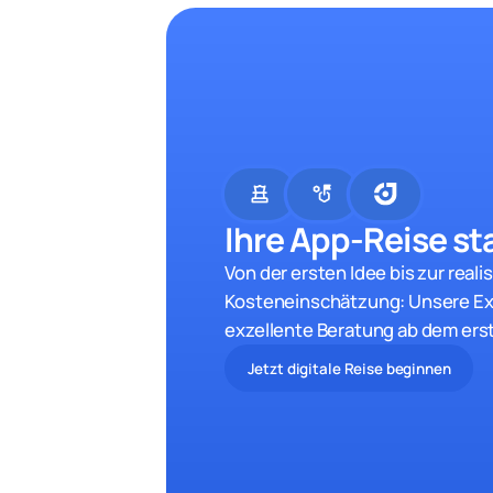
chess
strategy
Ihre App-Reise sta
Von der ersten Idee bis zur reali
Kosteneinschätzung: Unsere Ex
exzellente Beratung ab dem ers
Jetzt digitale Reise beginnen