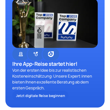
chess
strategy
Ihre App-Reise startet hier!
Von der ersten Idee bis zur realistischen
Kosteneinschätzung: Unsere Expert:innen
bieten Ihnen exzellente Beratung ab dem
ersten Gespräch.
Jetzt digitale Reise beginnen