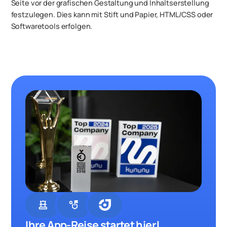
Seite vor der grafischen Gestaltung und Inhaltserstellung
festzulegen. Dies kann mit Stift und Papier, HTML/CSS oder
Softwaretools erfolgen.
chess
strategy
Ihre App-Reise startet hier!