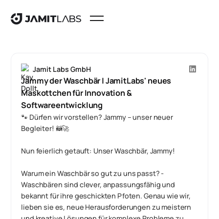
Jamit Labs GmbH
Jammy der Waschbär | JamitLabs' neues
Maskottchen für Innovation &
Softwareentwicklung
🐾 Dürfen wir vorstellen? Jammy – unser neuer
Begleiter! 🦝🚀
Nun feierlich getauft: Unser Waschbär, Jammy!
Warum ein Waschbär so gut zu uns passt? -
Waschbären sind clever, anpassungsfähig und
bekannt für ihre geschickten Pfoten. Genau wie wir,
lieben sie es, neue Herausforderungen zu meistern
und kreative Lösungen für komplexe Probleme zu