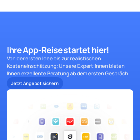
Ihre App-Reise startet hie
r!
Von der ersten Idee bis zur realistischen
Kosteneinschätzung: Unsere Expert:innen bieten
Ihnen exzellente Beratung ab dem ersten Gespräch.
Jetzt Angebot sichern