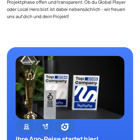
Projektphase offen und transparent. Ob du Global Player
oder Local Hero bist ist dabei nebensächlich - wir freuen
uns auf dich und dein Projekt!
chess
strategy
Ihre App-Reise startet hier!