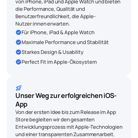
von iPhone, iPad und Apple Watch und bieten
die Performance, Qualität und
Benutzerfreundlichkeit, die Apple-
Nutzer:innen erwarten.
check_circle
Für iPhone, iPad & Apple Watch
check_circle
Maximale Performance und Stabilität
check_circle
Starkes Design & Usability
check_circle
Perfect Fit im Apple-Ökosystem
rocket_launch
Unser Weg zur erfolgreichen iOS-
App
Von der ersten Idee bis zum Release im App
Store begleiten wir den gesamten
Entwicklungsprozess mit Apple-Technologien
und einer transparenten Zusammenarbeit.