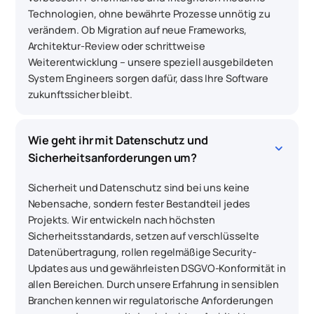
Technologien, ohne bewährte Prozesse unnötig zu
verändern. Ob Migration auf neue Frameworks,
Architektur-Review oder schrittweise
Weiterentwicklung – unsere speziell ausgebildeten
System Engineers sorgen dafür, dass Ihre Software
zukunftssicher bleibt.
Wie geht ihr mit Datenschutz und 
keyboard_arrow_down
Sicherheitsanforderungen um?
Sicherheit und Datenschutz sind bei uns keine
Nebensache, sondern fester Bestandteil jedes
Projekts. Wir entwickeln nach höchsten
Sicherheitsstandards, setzen auf verschlüsselte
Datenübertragung, rollen regelmäßige Security-
Updates aus und gewährleisten DSGVO-Konformität in
allen Bereichen. Durch unsere Erfahrung in sensiblen
Branchen kennen wir regulatorische Anforderungen