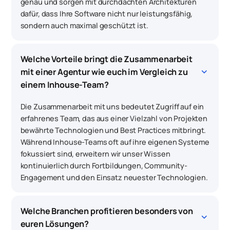
genau und sorgen mit durchdachten Architekturen
dafür, dass Ihre Software nicht nur leistungsfähig,
sondern auch maximal geschützt ist.
Welche Vorteile bringt die Zusammenarbeit 
keyboard_arrow_down
mit einer Agentur wie euch im Vergleich zu 
einem Inhouse-Team?
Die Zusammenarbeit mit uns bedeutet Zugriff auf ein
erfahrenes Team, das aus einer Vielzahl von Projekten
bewährte Technologien und Best Practices mitbringt.
Während Inhouse-Teams oft auf ihre eigenen Systeme
fokussiert sind, erweitern wir unser Wissen
kontinuierlich durch Fortbildungen, Community-
Engagement und den Einsatz neuester Technologien.
Welche Branchen profitieren besonders von 
keyboard_arrow_down
euren Lösungen?