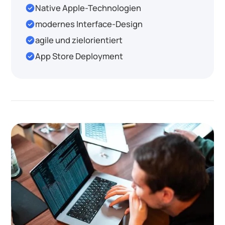
check_circle
Native Apple-Technologien
check_circle
modernes Interface-Design
check_circle
agile und zielorientiert
check_circle
App Store Deployment