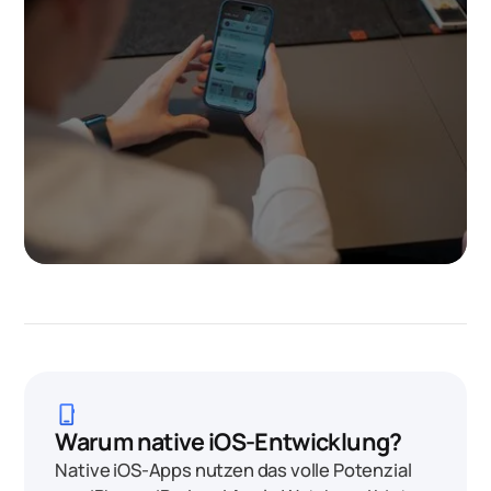
phone_iphone
Warum native iOS-Entwicklung?
Native iOS-Apps nutzen das volle Potenzial