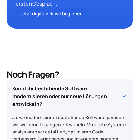
ersten Gespräch.
Jetzt digitale Reise beginnen
Noch Fragen?
Könnt ihr bestehende Software 
keyboard_arrow_down
modernisieren oder nur neue Lösungen 
entwickeln?
Ja, wir modernisieren bestehende Software genauso
wie wir neue Lösungen entwickeln. Veraltete Systeme
analysieren wir detailliert, optimieren Code,
verbessern Performance und integrieren moderne