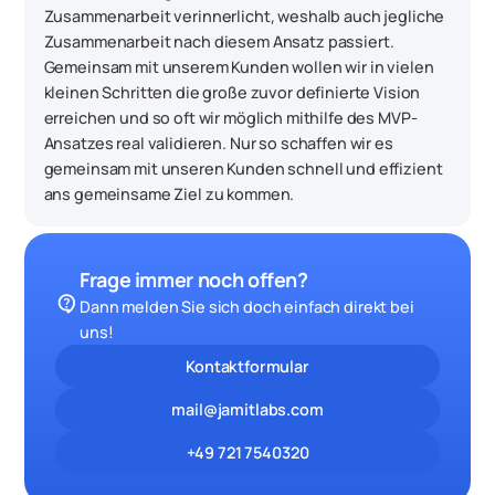
Zusammenarbeit verinnerlicht, weshalb auch jegliche
Zusammenarbeit nach diesem Ansatz passiert.
Gemeinsam mit unserem Kunden wollen wir in vielen
kleinen Schritten die große zuvor definierte Vision
erreichen und so oft wir möglich mithilfe des MVP-
Ansatzes real validieren. Nur so schaffen wir es
gemeinsam mit unseren Kunden schnell und effizient
ans gemeinsame Ziel zu kommen.
Frage immer noch offen?
contact_support
Dann melden Sie sich doch einfach direkt bei
uns!
Kontaktformular
mail@jamitlabs.com
+49 721 7540320