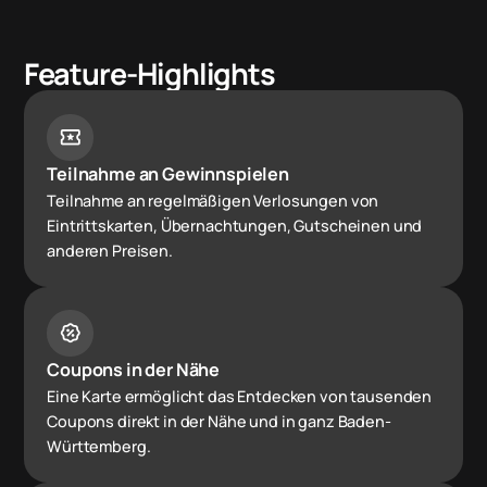
Feature-Highlights
local_activity
Teilnahme an Gewinnspielen
Teilnahme an regelmäßigen Verlosungen von
Eintrittskarten, Übernachtungen, Gutscheinen und
anderen Preisen.
percent_discount
Coupons in der Nähe
Eine Karte ermöglicht das Entdecken von tausenden
Coupons direkt in der Nähe und in ganz Baden-
Württemberg.