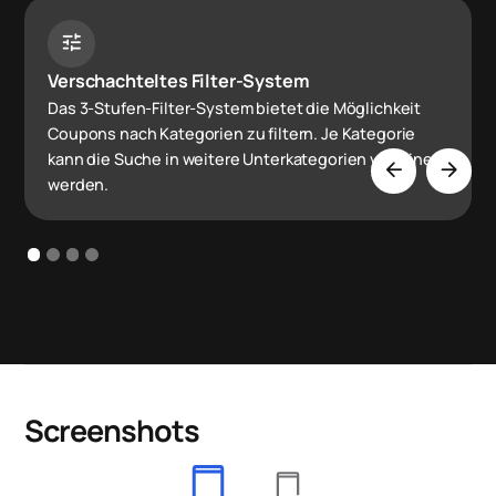
tune
Verschachteltes Filter-System
Das 3-Stufen-Filter-System bietet die Möglichkeit
Coupons nach Kategorien zu filtern. Je Kategorie
kann die Suche in weitere Unterkategorien verfeinert
arrow_back
arrow_forward
werden.
Screenshots