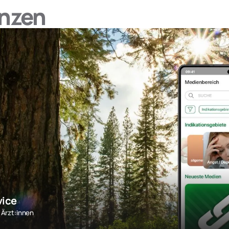
nzen
vice
 Ärzt:innen