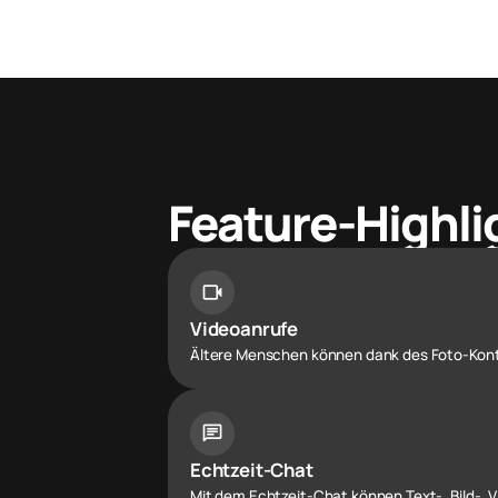
Feature-Highli
videocam
Videoanrufe
Ältere Menschen können dank des Foto-Konta
chat
Echtzeit-Chat
Mit dem Echtzeit-Chat können Text-, Bild-,