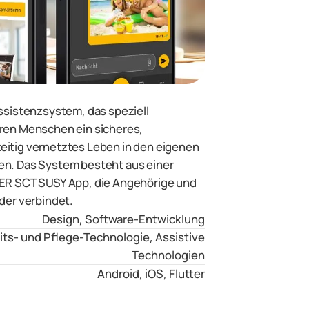
Assistenzsystem, das speziell
eren Menschen ein sicheres,
eitig vernetztes Leben in den eigenen
en. Das System besteht aus einer
NER SCT SUSY App, die Angehörige und
der verbindet.
Design
,
Software-Entwicklung
ts- und Pflege-Technologie
,
Assistive
Technologien
Android
,
iOS
,
Flutter