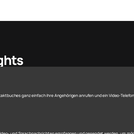
ghts
ktbuches ganz einfach ihre Angehörigen anrufen und ein Video-Telefon
 Video- und Sprachnachrichten empfangen und gesendet werden, um mögli