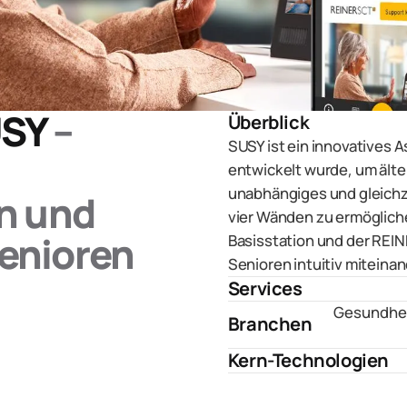
USY
–
Überblick
SUSY ist ein innovatives 
entwickelt wurde, um ält
unabhängiges und gleichz
n und
vier Wänden zu ermöglich
Senioren
Basisstation und der REI
Senioren intuitiv miteinan
Services
Gesundhei
Branchen
Kern-Technologien