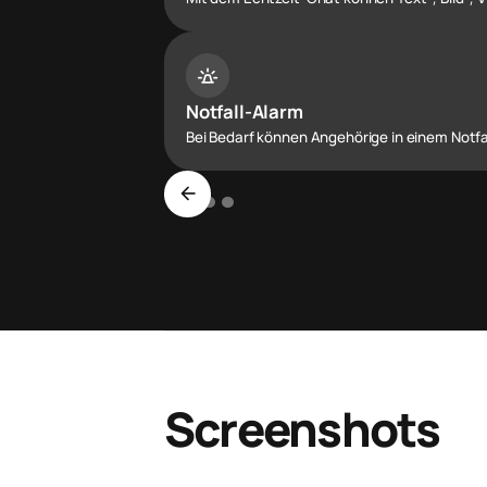
e911_emergency
Notfall-Alarm
Bei Bedarf können Angehörige in einem Notfal
arrow_back
Screenshots