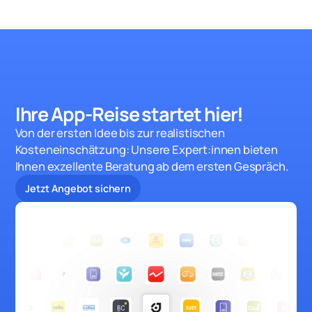
Ihre App-Reise startet hie
r!
Von der ersten Idee bis zur realistischen
Kosteneinschätzung: Unsere Expert:innen bieten
Ihnen exzellente Beratung ab dem ersten Gespräch.
Jetzt Angebot sichern