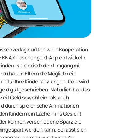
ssenverlag durften wir in Kooperation
e KNAX-Taschengeld-App entwickeln.
 Kindern spielerisch den Umgang mit
erzu haben Eltern die Möglichkeit
en für Ihre Kinder anzulegen. Dort wird
eld gutgeschrieben. Natürlich hat das
 Zeit Geld sowohl ein- als auch
ird durch spielerische Animationen
den Kindern ein Lächeln ins Gesicht
nder können verschiedene Sparziele
hingespart werden kann. So lässt sich
s man sobald man ein kleines Ziel