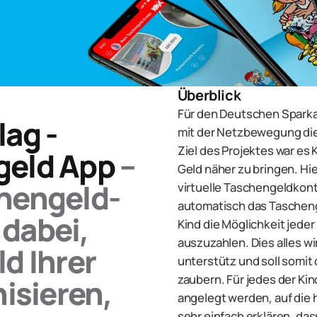
Überblick
Für den Deutschen Sparka
ag -
mit der Netzbewegung di
Ziel des Projektes war es
geld App
–
Geld näher zu bringen. Hi
hengeld-
virtuelle Taschengeldkont
automatisch das Tascheng
 dabei,
Kind die Möglichkeit jeder
auszuzahlen. Dies alles w
d Ihrer
unterstütz und soll somit 
zaubern. Für jedes der Ki
isieren,
angelegt werden, auf die 
sehr einfach erklären, das